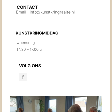
CONTACT
Email : info@kunstkringraalte.nl
KUNSTKRINGMIDDAG
woensdag
14.30 – 17.00 u
VOLG ONS
F
a
c
e
b
o
o
k