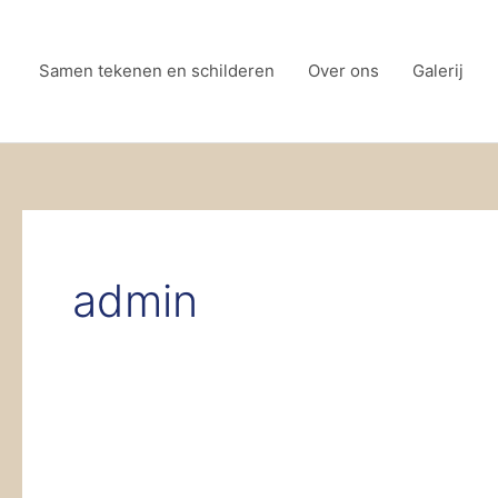
Ga
naar
Samen tekenen en schilderen
Over ons
Galerij
de
inhoud
admin