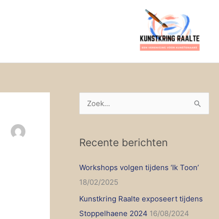
Z
o
e
Recente berichten
k
n
Workshops volgen tijdens ‘Ik Toon’
a
18/02/2025
a
Kunstkring Raalte exposeert tijdens
r
Stoppelhaene 2024
16/08/2024