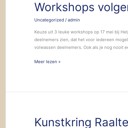
Workshops volgen 
Workshops
volgen
tijdens
Uncategorized
/
admin
‘Ik
Keuze uit 3 leuke workshops op 17 mei bij He
Toon’
deelnemers zien, dat het voor iedereen mogel
volwassen deelnemers. Ook als je nog nooit e
Meer lezen »
Kunstkring Raalte
Kunstkring
Raalte