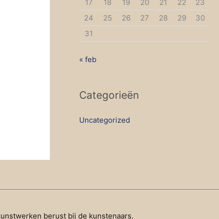
17
18
19
20
21
22
23
24
25
26
27
28
29
30
31
« feb
Categorieën
Uncategorized
unstwerken berust bij de kunstenaars.