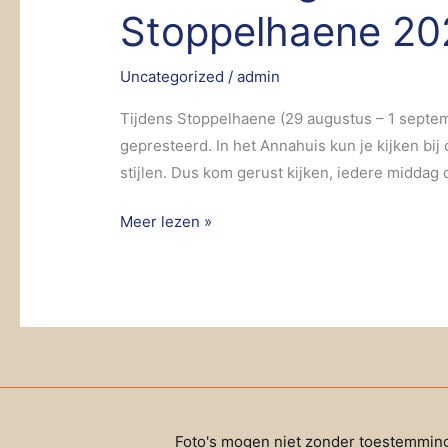
Stoppelhaene 20
exposeert
tijdens
Stoppelhaene
Uncategorized
/
admin
2024
Tijdens Stoppelhaene (29 augustus – 1 septem
gepresteerd. In het Annahuis kun je kijken bij
stijlen. Dus kom gerust kijken, iedere middag 
Meer lezen »
Foto's mogen niet zonder toestemming