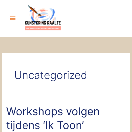
Ga
Hoofdmenu
naar
de
inhoud
Uncategorized
Workshops volgen
Workshops
volgen
tijdens ‘Ik Toon’
tijdens
‘Ik