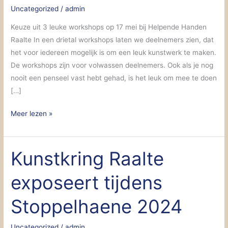
Uncategorized
/
admin
Toon’
Keuze uit 3 leuke workshops op 17 mei bij Helpende Handen
Raalte In een drietal workshops laten we deelnemers zien, dat
het voor iedereen mogelijk is om een leuk kunstwerk te maken.
De workshops zijn voor volwassen deelnemers. Ook als je nog
nooit een penseel vast hebt gehad, is het leuk om mee te doen
[…]
Meer lezen »
Kunstkring Raalte
Kunstkring
Raalte
exposeert tijdens
exposeert
tijdens
Stoppelhaene 2024
Stoppelhaene
2024
Uncategorized
/
admin