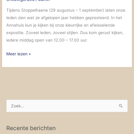
Tijdens Stoppelhaene (29 augustus – 1 september) laten onze
leden zien wat ze afgelopen jaar hebben gepresteerd. In het
Annahuis kun je kijken bij onze kleurrijke en afwisselende
expositie. Zoveel leden, zoveel stijlen. Dus kom gerust kijken,
iedere middag open van 12.00 – 17.00 uur.
Meer lezen »
Z
o
e
Recente berichten
k