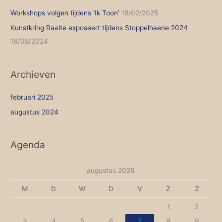
n
Workshops volgen tijdens ‘Ik Toon’
18/02/2025
a
Kunstkring Raalte exposeert tijdens Stoppelhaene 2024
a
16/08/2024
r
:
Archieven
februari 2025
augustus 2024
Agenda
augustus 2026
M
D
W
D
V
Z
Z
1
2
3
4
5
6
7
8
9