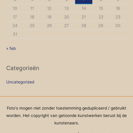
10
11
12
13
14
15
16
17
18
19
20
21
22
23
24
25
26
27
28
29
30
31
« feb
Categorieën
Uncategorized
Foto's mogen niet zonder toestemming gedupliceerd / gebruikt
worden. Het copyright van getoonde kunstwerken berust bij de
kunstenaars.